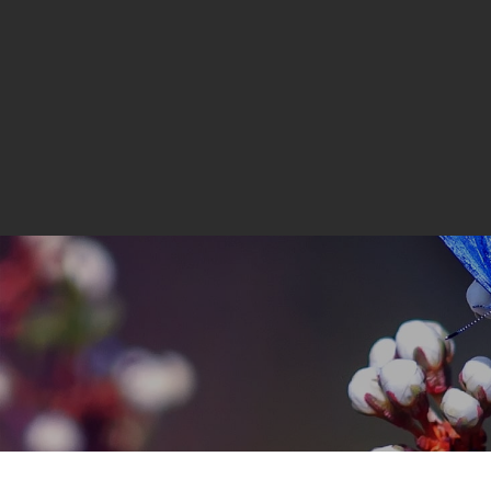
(+45) 61 51 93 33
hasselflug62@gmail.com
Søren Norbys Ve